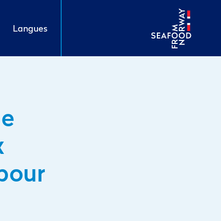
Langues
de
x
pour