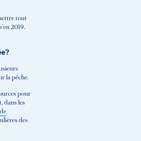
mettre tout
u’en 2019.
ée?
lusieurs
r la pêche.
sources pour
, dans les
 de
ulières des