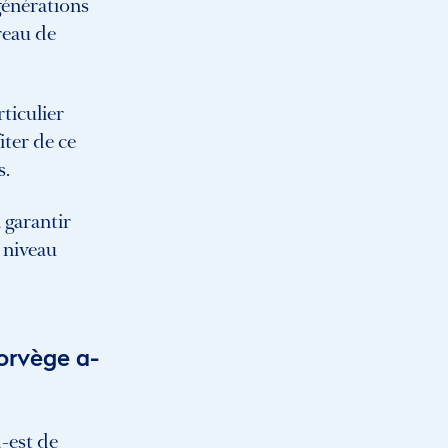
générations
reau de
ticulier
iter de ce
s.
 garantir
 niveau
orvège a-
-est de