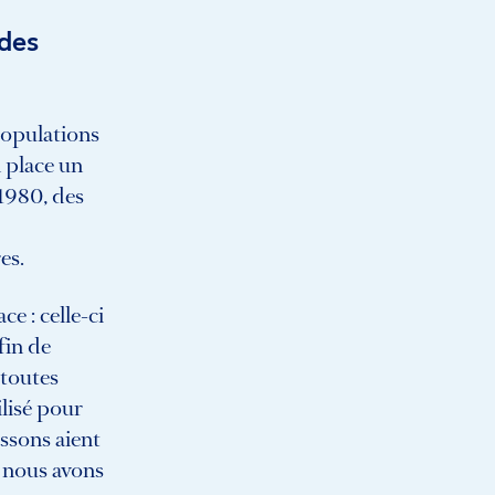
 des
populations
 place un
1980, des
es.
e : celle-ci
fin de
 toutes
ilisé pour
issons aient
, nous avons