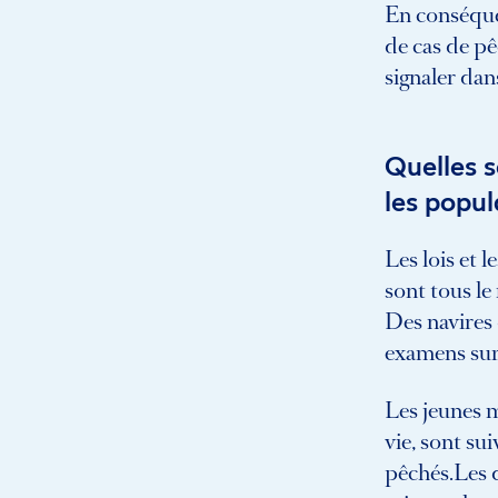
En conséque
de cas de pê
signaler dan
Quelles 
les popu
Les lois et 
sont tous le
Des navires 
examens sur
Les jeunes 
vie, sont su
pêchés.Les q