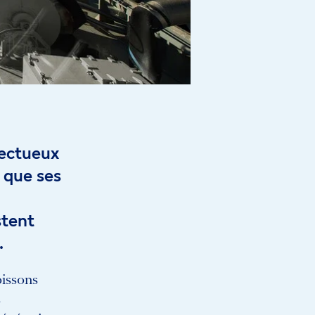
pectueux
 que ses
stent
.
oissons
s