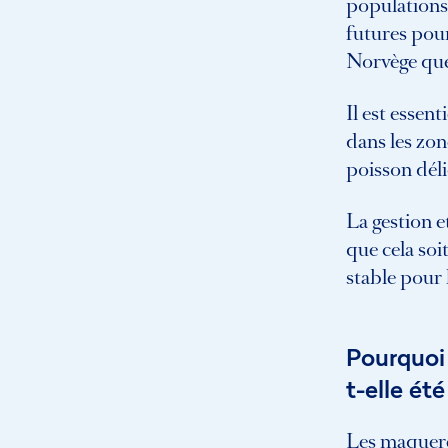
populations
futures pou
Norvège que
Il est essen
dans les zon
poisson déli
La gestion e
que cela soi
stable pour l
Pourquoi
t-elle ét
Les maquere