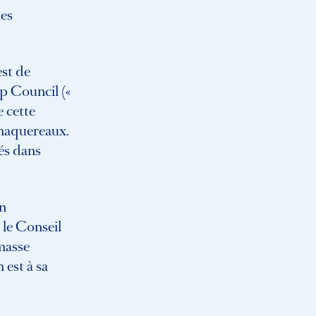
mes
est de
ip Council («
 cette
 maquereaux.
ués dans
on
le Conseil
masse
 est à sa